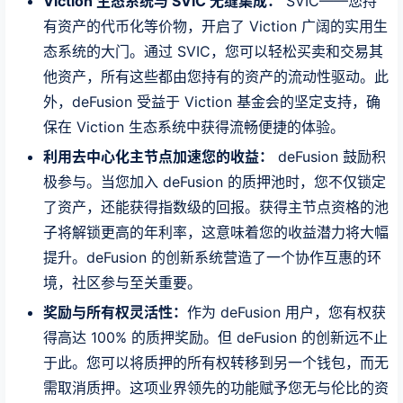
Viction 生态系统与 SVIC 无缝集成：
SVIC——您持
有资产的代币化等价物，开启了 Viction 广阔的实用生
态系统的大门。通过 SVIC，您可以轻松买卖和交易其
他资产，所有这些都由您持有的资产的流动性驱动。此
外，deFusion 受益于 Viction 基金会的坚定支持，确
保在 Viction 生态系统中获得流畅便捷的体验。
利用去中心化主节点加速您的收益：
deFusion 鼓励积
极参与。当您加入 deFusion 的质押池时，您不仅锁定
了资产，还能获得指数级的回报。获得主节点资格的池
子将解锁更高的年利率，这意味着您的收益潜力将大幅
提升。deFusion 的创新系统营造了一个协作互惠的环
境，社区参与至关重要。
奖励与所有权灵活性：
作为 deFusion 用户，您有权获
得高达 100% 的质押奖励。但 deFusion 的创新远不止
于此。您可以将质押的所有权转移到另一个钱包，而无
需取消质押。这项业界领先的功能赋予您无与伦比的资