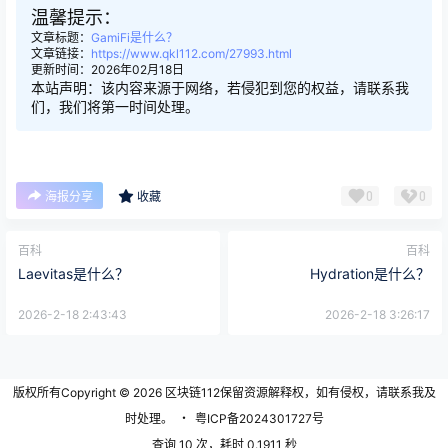
温馨提示：
文章标题：
GamiFi是什么？
文章链接：
https://www.qkl112.com/27993.html
更新时间：2026年02月18日
本站声明：该内容来源于网络，若侵犯到您的权益，请联系我
们，我们将第一时间处理。
0
0
海报分享
收藏
百科
百科
Laevitas是什么？
Hydration是什么？
2026-2-18 2:43:43
2026-2-18 3:26:17
版权所有Copyright © 2026
区块链112
保留资源解释权，如有侵权，请联系我及
时处理。
・
粤ICP备2024301727号
查询 10 次，耗时 0.1911 秒