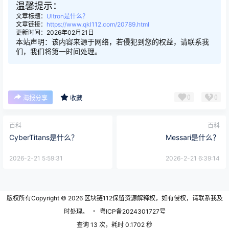
温馨提示：
文章标题：
Ultron是什么？
文章链接：
https://www.qkl112.com/20789.html
更新时间：2026年02月21日
本站声明：该内容来源于网络，若侵犯到您的权益，请联系我
们，我们将第一时间处理。
0
0
海报分享
收藏
百科
百科
CyberTitans是什么？
Messari是什么？
2026-2-21 5:59:31
2026-2-21 6:39:14
版权所有Copyright © 2026
区块链112
保留资源解释权，如有侵权，请联系我及
时处理。
・
粤ICP备2024301727号
查询 13 次，耗时 0.1702 秒