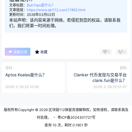
文章标题：
BukTrips是什么？
文章链接：
https://www.qkl112.com/17862.html
更新时间：2026年03月02日
本站声明：该内容来源于网络，若侵犯到您的权益，请联系我
们，我们将第一时间处理。
0
0
海报分享
收藏
百科
百科
Aptos Koalas是什么？
Clanker 代币发现与交易平台
clank.fun是什么？
2026-2-26 22:10:28
2026-2-26 22:51:37
版权所有Copyright © 2026
区块链112
保留资源解释权，如有侵权，请联系我及
时处理。
・
粤ICP备2024301727号
查询 10 次，耗时 0.1901 秒