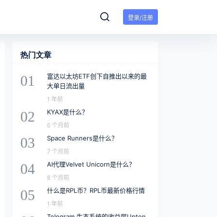
登录/注册
热门文章
富达以太坊ETF创下自推出以来的最
01
大单日流出量
1 年前
KYAX是什么？
02
6 个月前
Space Runners是什么？
03
7 个月前
AI代理Velvet Unicorn是什么？
04
8 个月前
什么是RPL币？RPL币最新价格行情
05
1 年前
Telegram 生态系统的收益层Upton